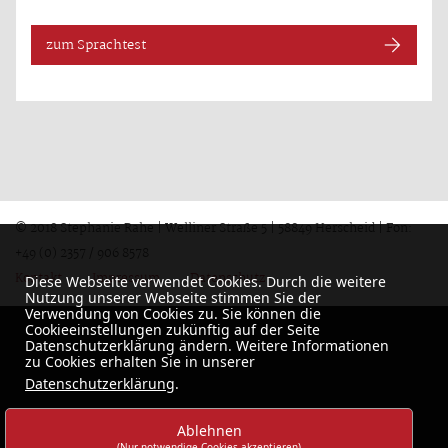
zum Sprachtest
© 2018 Stephanie Rahe | Welliner Straße 5 | 58849 Herscheid | Fon:
+49 (0) 2357 / 906 8578
Kontakt
Impressum
Datenschutz
Diese Webseite verwendet Cookies. Durch die weitere
Nutzung unserer Webseite stimmen Sie der
Verwendung von Cookies zu. Sie können die
Cookieeinstellungen zukünftig auf der Seite
Datenschutzerklärung ändern. Weitere Informationen
zu Cookies erhalten Sie in unserer
Datenschutzerklärung
.
Ablehnen
(Nur notwendige Cookies akzeptieren)