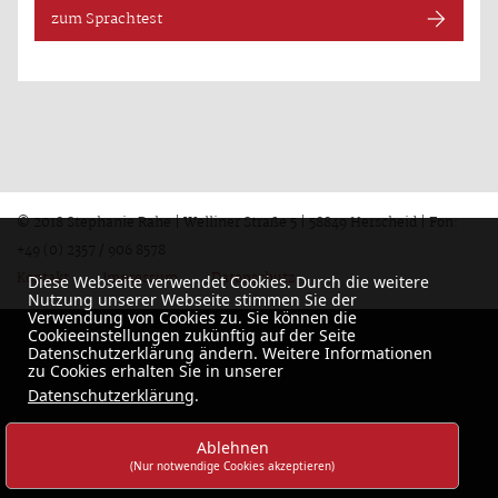
zum Sprachtest
© 2018 Stephanie Rahe | Welliner Straße 5 | 58849 Herscheid | Fon:
+49 (0) 2357 / 906 8578
Kontakt
Impressum
Datenschutz
Diese Webseite verwendet Cookies. Durch die weitere
Nutzung unserer Webseite stimmen Sie der
Verwendung von Cookies zu. Sie können die
Cookieeinstellungen zukünftig auf der Seite
Datenschutzerklärung ändern. Weitere Informationen
zu Cookies erhalten Sie in unserer
Datenschutzerklärung
.
Ablehnen
(Nur notwendige Cookies akzeptieren)